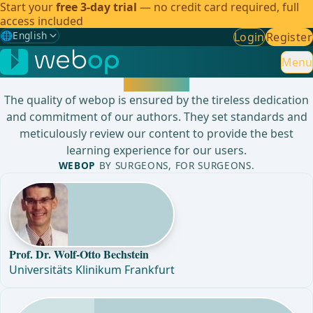
Start your
free 3-day trial
— no credit card required, full
access included
🌐
English
Login
Register
Gewählte Sprache: English
🇩🇪
German
Menu
Your Authors
🇬🇧
English
✓
The quality of webop is ensured by the tireless dedication
and commitment of our authors. They set standards and
🇪🇸
Spanish
meticulously review our content to provide the best
learning experience for our users.
🇧🇷
Brazilian
WEBOP
BY SURGEONS, FOR SURGEONS.
Prof. Dr. Wolf-Otto Bechstein
Universitäts Klinikum Frankfurt